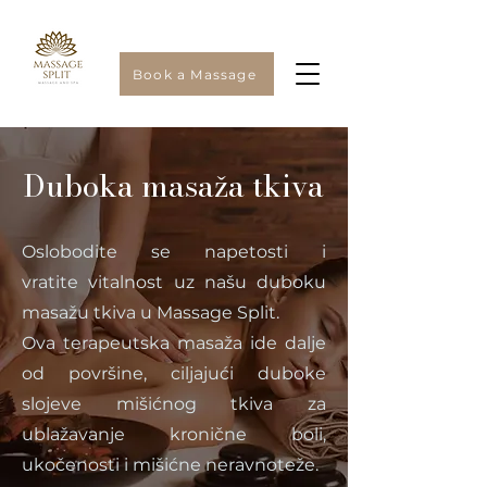
Book a Massage
Duboka masaža tkiva
Oslobodite se napetosti i
vratite vitalnost uz našu duboku
masažu tkiva u Massage Split.
Ova terapeutska masaža ide dalje
od površine, ciljajući duboke
slojeve mišićnog tkiva za
ublažavanje kronične boli,
ukočenosti i mišićne neravnoteže.