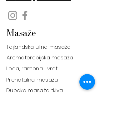
Masaže
Tajlandska uljna masaža
Aromaterapijska masaža
Leđa, ramena i vrat
Prenatalna masaža
Duboka masaža tkiva
Facelifting Masaža
Masaža stopala
Masaža vrućim
kamenjem