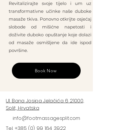
Revitalizirajte svoje tijelo i um uz
transformativne učinke naše duboke
masaže tkiva. Ponovno otkrijte osjećaj
slobode od mišićne napetosti i
doživite duboko opuštanje koje dolazi
od masaže osmišljene da ide ispod
površine.
Book Now
Ul. Bana Josipa Jelačića 6 21000,
Split, Hrvatska
info@footmassagesplit.com
Tel.
+385 (0) 99 164 3922